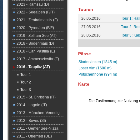
2023 - Ramsau (D)
Touren
2022 - Seealpen (F/IT)
26.05.2016
Tour 1: Hal
2021 - Zentralmassiv (F)
27.05.2016
Tour 2: Ro
2020 - Pyrenäen (F/E)
28.05.2016
Tour 3: Kai
2019 - Zell am See (AT)
2018 - Bodenmais (D)
2018 - Can Pastilla (E)
Pässe
2017 - Ammerschwihr (F)
Stoderzinken (1845 m)
2016 - Tauplitz (AT)
Loser Alm (1600 m)
Pötschenhöhe (994 m)
Tour 1
Tour 2
Karte
Tour 3
2015 - St. Christina (IT)
Die Zustimmung zur Nutzung d
2014 - Lagolo (IT)
2013 - München-Venedig
2012 - Bovec (SI)
2011 - Genfer See-Nizza
2011 - Oberried (DE)