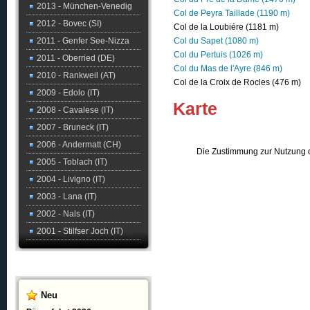
2013 - München-Venedig
Col de Peyra Taillade (1190 m)
2012 - Bovec (SI)
Col de la Loubiére (1181 m)
2011 - Genfer See-Nizza
Col du Sapet (1080 m)
Col du Pertuis (1026 m)
2011 - Oberried (DE)
Col du Mas de l'Ayre (846 m)
2010 - Rankweil (AT)
Col de la Croix de Rocles (476 m)
2009 - Edolo (IT)
Karte
2008 - Cavalese (IT)
2007 - Bruneck (IT)
2006 - Andermatt (CH)
Die Zustimmung zur Nutzung d
2005 - Toblach (IT)
2004 - Livigno (IT)
2003 - Lana (IT)
2002 - Nals (IT)
2001 - Stilfser Joch (IT)
Neu