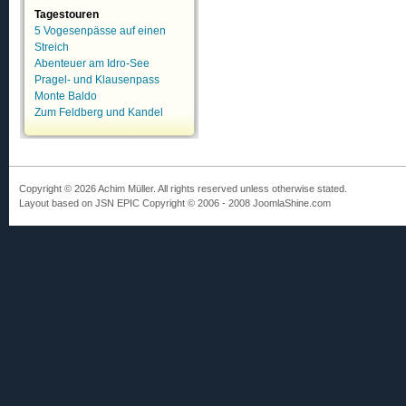
Tagestouren
5 Vogesenpässe auf einen
Streich
Abenteuer am Idro-See
Pragel- und Klausenpass
Monte Baldo
Zum Feldberg und Kandel
Copyright © 2026 Achim Müller. All rights reserved unless otherwise stated.
Layout based on JSN EPIC Copyright © 2006 - 2008 JoomlaShine.com