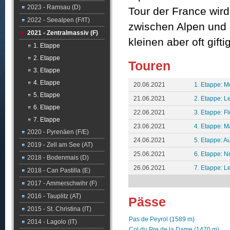
2023 - Ramsau (D)
Tour der France wird
2022 - Seealpen (F/IT)
zwischen Alpen und P
2021 - Zentralmassiv (F)
kleinen aber oft gif
1. Etappe
2. Etappe
Touren
3. Etappe
4. Etappe
20.06.2021
1. Etappe: M
5. Etappe
21.06.2021
2. Etappe: L
6. Etappe
22.06.2021
3. Etappe: Fl
7. Etappe
23.06.2021
4. Etappe: Ma
2020 - Pyrenäen (F/E)
24.06.2021
5. Etappe: A
2019 - Zell am See (AT)
25.06.2021
6. Etappe: N
2018 - Bodenmais (D)
26.06.2021
7. Etappe: L
2018 - Can Pastilla (E)
2017 - Ammerschwihr (F)
2016 - Tauplitz (AT)
Pässe
2015 - St. Christina (IT)
Pas de Peyrol (1589 m)
2014 - Lagolo (IT)
Col du Pre de la Dame (1470 m)