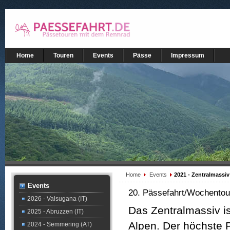
Home
Touren
Events
Pässe
Impressum
Home
Events
2021 - Zentralmassiv
Events
20. Pässefahrt/Wochentour
2026 - Valsugana (IT)
Das Zentralmassiv is
2025 - Abruzzen (IT)
Alpen. Der höchste P
2024 - Semmering (AT)