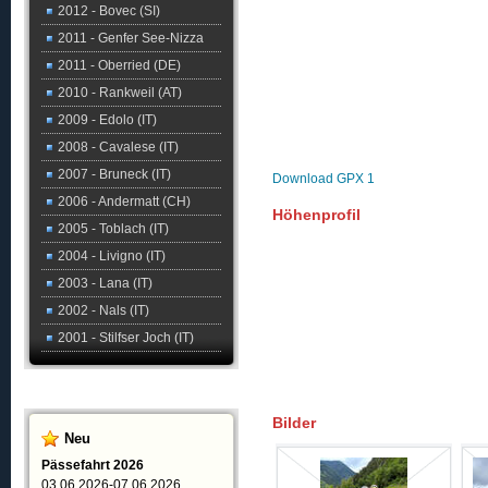
2012 - Bovec (SI)
2011 - Genfer See-Nizza
2011 - Oberried (DE)
2010 - Rankweil (AT)
2009 - Edolo (IT)
2008 - Cavalese (IT)
2007 - Bruneck (IT)
Download GPX 1
2006 - Andermatt (CH)
Höhenprofil
2005 - Toblach (IT)
2004 - Livigno (IT)
2003 - Lana (IT)
2002 - Nals (IT)
2001 - Stilfser Joch (IT)
Bilder
Neu
Pässefahrt 2026
03.06.2026-07.06.2026