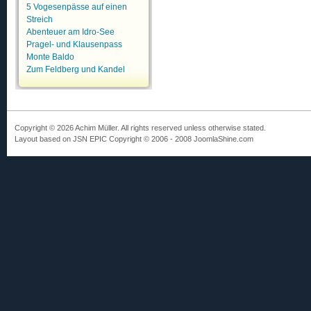
5 Vogesenpässe auf einen
Streich
Abenteuer am Idro-See
Pragel- und Klausenpass
Monte Baldo
Zum Feldberg und Kandel
Copyright © 2026 Achim Müller. All rights reserved unless otherwise stated.
Layout based on JSN EPIC Copyright © 2006 - 2008 JoomlaShine.com