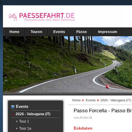
3
Home
Touren
Events
Pässe
Impressum
Home
Events
2026 - Valsugana (IT
Events
Passo Forcella - Passo Br
2026 - Valsugana (IT)
von Achim M.
Tour 1
Eckdaten
Tour 1a