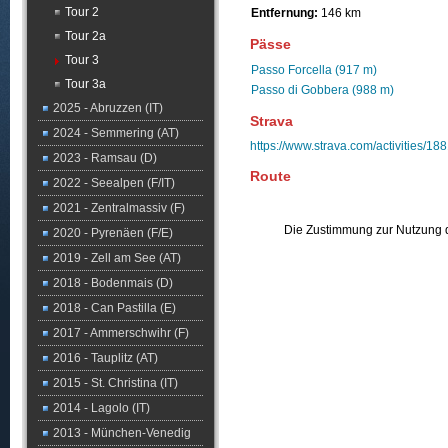
Tour 2
Entfernung:
146 km
Tour 2a
Pässe
Tour 3
Passo Forcella (917 m)
Tour 3a
Passo di Gobbera (988 m)
2025 - Abruzzen (IT)
Strava
2024 - Semmering (AT)
https://www.strava.com/activities/1
2023 - Ramsau (D)
Route
2022 - Seealpen (F/IT)
2021 - Zentralmassiv (F)
Die Zustimmung zur Nutzung d
2020 - Pyrenäen (F/E)
2019 - Zell am See (AT)
2018 - Bodenmais (D)
2018 - Can Pastilla (E)
2017 - Ammerschwihr (F)
2016 - Tauplitz (AT)
2015 - St. Christina (IT)
2014 - Lagolo (IT)
2013 - München-Venedig