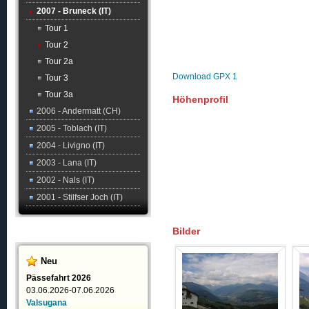
2007 - Bruneck (IT)
Tour 1
Tour 2
Tour 2a
Download GPX 1
Tour 3
Tour 3a
Höhenprofil
2006 - Andermatt (CH)
2005 - Toblach (IT)
2004 - Livigno (IT)
2003 - Lana (IT)
2002 - Nals (IT)
2001 - Stilfser Joch (IT)
Bilder
Neu
Pässefahrt 2026
03.06.2026-07.06.2026
Valsugana