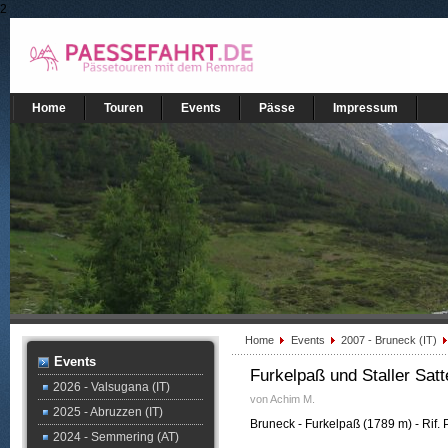
2
Home
Touren
Events
Pässe
Impressum
Home
Events
2007 - Bruneck (IT)
Events
Furkelpaß und Staller Satte
2026 - Valsugana (IT)
von Achim M.
2025 - Abruzzen (IT)
Bruneck - Furkelpaß (1789 m) - Rif. 
2024 - Semmering (AT)