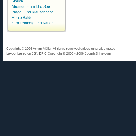
Streich
Abenteuer am Idro-See
Pragel- und Klausenpass
Monte Baldo
Zum Feldberg und Kandel
Copyright © 2026 Achim Müller. All rights reserved unless otherwise stated.
Layout based on JSN EPIC Copyright © 2006 - 2008 JoomlaShine.com