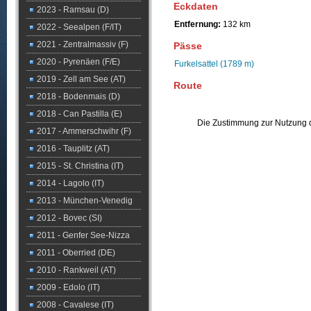
Eckdaten
2023 - Ramsau (D)
Entfernung:
132 km
2022 - Seealpen (F/IT)
2021 - Zentralmassiv (F)
Pässe
2020 - Pyrenäen (F/E)
Furkelsattel (1789 m)
2019 - Zell am See (AT)
Route
2018 - Bodenmais (D)
2018 - Can Pastilla (E)
Die Zustimmung zur Nutzung d
2017 - Ammerschwihr (F)
2016 - Tauplitz (AT)
2015 - St. Christina (IT)
2014 - Lagolo (IT)
2013 - München-Venedig
2012 - Bovec (SI)
2011 - Genfer See-Nizza
2011 - Oberried (DE)
2010 - Rankweil (AT)
2009 - Edolo (IT)
2008 - Cavalese (IT)