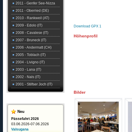
2011 - Genfer See-Nizza
2011 - Oberried (DE)
2010 - Rankweil (AT)
2009 - Edolo (IT)
Download GPX 1
2008 - Cavalese (IT)
Höhenprofil
2007 - Bruneck (IT)
2006 - Andermatt (CH)
2005 - Toblach (IT)
2004 - Livigno (IT)
2003 - Lana (IT)
2002 - Nals (IT)
2001 - Stilfser Joch (IT)
Bilder
Neu
Pässefahrt 2026
03.06.2026-07.06.2026
Valsugana