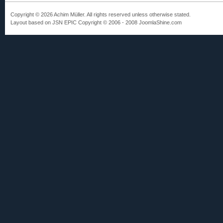
Copyright © 2026 Achim Müller. All rights reserved unless otherwise stated.
Layout based on JSN EPIC Copyright © 2006 - 2008 JoomlaShine.com