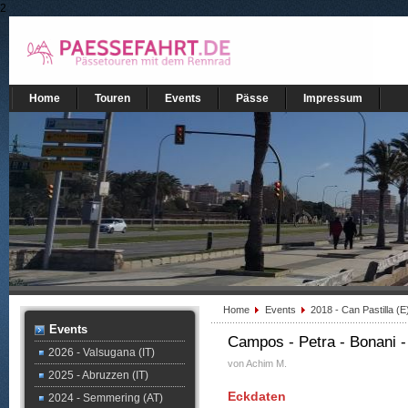
2
Home
Touren
Events
Pässe
Impressum
Home
Events
2018 - Can Pastilla (
Events
Campos - Petra - Bonani -
2026 - Valsugana (IT)
von Achim M.
2025 - Abruzzen (IT)
Eckdaten
2024 - Semmering (AT)