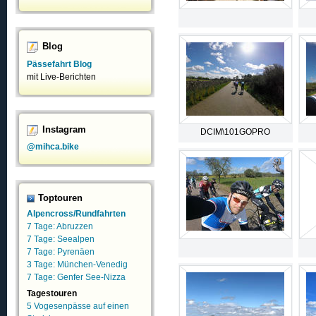
Blog
Pässefahrt Blog
mit Live-Berichten
Instagram
DCIM\101GOPRO
@mihca.bike
Toptouren
Alpencross/Rundfahrten
7 Tage: Abruzzen
7 Tage: Seealpen
7 Tage: Pyrenäen
3 Tage: München-Venedig
7 Tage: Genfer See-Nizza
Tagestouren
5 Vogesenpässe auf einen