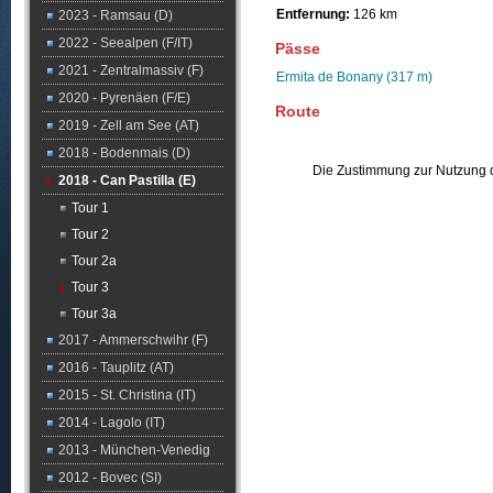
Entfernung:
126 km
2023 - Ramsau (D)
2022 - Seealpen (F/IT)
Pässe
2021 - Zentralmassiv (F)
Ermita de Bonany (317 m)
2020 - Pyrenäen (F/E)
Route
2019 - Zell am See (AT)
2018 - Bodenmais (D)
Die Zustimmung zur Nutzung d
2018 - Can Pastilla (E)
Tour 1
Tour 2
Tour 2a
Tour 3
Tour 3a
2017 - Ammerschwihr (F)
2016 - Tauplitz (AT)
2015 - St. Christina (IT)
2014 - Lagolo (IT)
2013 - München-Venedig
2012 - Bovec (SI)