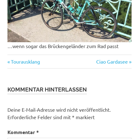
…wenn sogar das Brückengeländer zum Rad passt
Beitragsnavigation
Vorheriger
Nächster
Tourausklang
Ciao Gardasee
Beitrag:
Beitrag:
KOMMENTAR HINTERLASSEN
Deine E-Mail-Adresse wird nicht veröffentlicht.
Erforderliche Felder sind mit
*
markiert
Kommentar
*