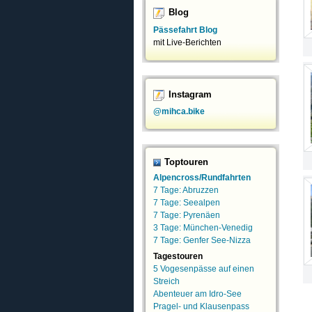
Blog
Pässefahrt Blog
mit Live-Berichten
Instagram
@mihca.bike
Toptouren
Alpencross/Rundfahrten
7 Tage: Abruzzen
7 Tage: Seealpen
7 Tage: Pyrenäen
3 Tage: München-Venedig
7 Tage: Genfer See-Nizza
Tagestouren
5 Vogesenpässe auf einen
Streich
Abenteuer am Idro-See
Pragel- und Klausenpass