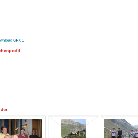
wnload GPX 1
henprofil
lder