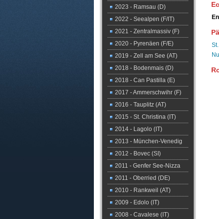
Ec
2023 - Ramsau (D)
En
2022 - Seealpen (F/IT)
2021 - Zentralmassiv (F)
P
2020 - Pyrenäen (F/E)
St
Nu
2019 - Zell am See (AT)
2018 - Bodenmais (D)
R
2018 - Can Pastilla (E)
2017 - Ammerschwihr (F)
2016 - Tauplitz (AT)
2015 - St. Christina (IT)
2014 - Lagolo (IT)
2013 - München-Venedig
2012 - Bovec (SI)
2011 - Genfer See-Nizza
2011 - Oberried (DE)
2010 - Rankweil (AT)
2009 - Edolo (IT)
2008 - Cavalese (IT)