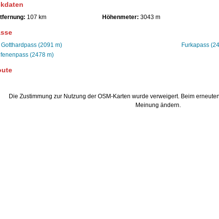
kdaten
tfernung:
107 km
Höhenmeter:
3043 m
ässe
. Gotthardpass (2091 m)
Furkapass (2
fenenpass (2478 m)
oute
Die Zustimmung zur Nutzung der OSM-Karten wurde verweigert. Beim erneuten
Meinung ändern.