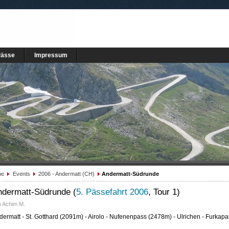
Pässe
Impressum
me
Events
2006 - Andermatt (CH)
Andermatt-Südrunde
ndermatt-Südrunde (
5. Pässefahrt 2006
, Tour 1)
n Achim M.
dermatt - St. Gotthard (2091m) - Airolo - Nufenenpass (2478m) - Ulrichen - Furkapa