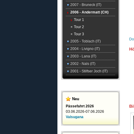
2007 - Bruneck (IT)
2006 - Andermatt (CH)
Tour 1
Tour 2
Tour 3
Do
2005 - Toblach (IT)
2004 - Livigno (IT)
Hö
2003 - Lana (IT)
2002 - Nals (IT)
2001 - Stilfser Joch (IT)
Neu
Bi
Pässefahrt 2026
03.06.2026-07.06.2026
Valsugana