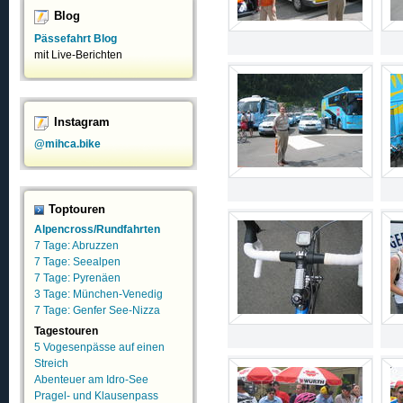
Blog
Pässefahrt Blog
mit Live-Berichten
Instagram
@mihca.bike
Toptouren
Alpencross/Rundfahrten
7 Tage: Abruzzen
7 Tage: Seealpen
7 Tage: Pyrenäen
3 Tage: München-Venedig
7 Tage: Genfer See-Nizza
Tagestouren
5 Vogesenpässe auf einen
Streich
Abenteuer am Idro-See
Pragel- und Klausenpass