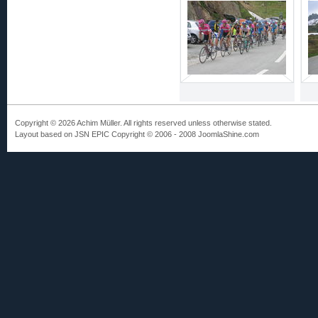
Copyright © 2026 Achim Müller. All rights reserved unless otherwise stated.
Layout based on JSN EPIC Copyright © 2006 - 2008 JoomlaShine.com