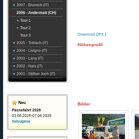
2007 - Bruneck (IT)
2006 - Andermatt (CH)
Tour 1
Tour 2
Download GPX 1
Tour 3
2005 - Toblach (IT)
Höhenprofil
2004 - Livigno (IT)
2003 - Lana (IT)
2002 - Nals (IT)
2001 - Stilfser Joch (IT)
Neu
Bilder
Pässefahrt 2026
03.06.2026-07.06.2026
Valsugana