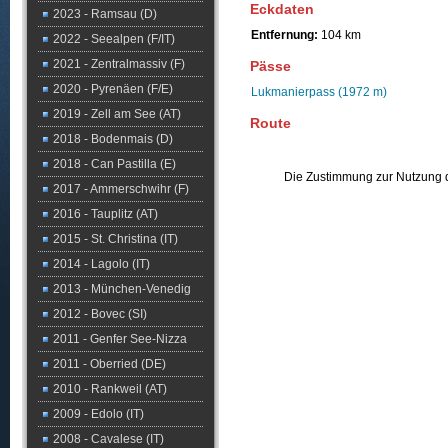
Eckdaten
2023 - Ramsau (D)
Entfernung:
104 km
2022 - Seealpen (F/IT)
2021 - Zentralmassiv (F)
Pässe
2020 - Pyrenäen (F/E)
Lukmanierpass (1972 m)
2019 - Zell am See (AT)
Route
2018 - Bodenmais (D)
2018 - Can Pastilla (E)
Die Zustimmung zur Nutzung d
2017 - Ammerschwihr (F)
2016 - Tauplitz (AT)
2015 - St. Christina (IT)
2014 - Lagolo (IT)
2013 - München-Venedig
2012 - Bovec (SI)
2011 - Genfer See-Nizza
2011 - Oberried (DE)
2010 - Rankweil (AT)
2009 - Edolo (IT)
2008 - Cavalese (IT)