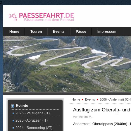
2
Home
Touren
Events
Pässe
Impressum
Home
Events
2006 - Andermatt (C
Events
Ausflug zum Oberalp- und
2026 - Valsugana (IT)
von Achim M.
2025 - Abruzzen (IT)
Andermatt - Oberalppass (2046m) - 
2024 - Semmering (AT)