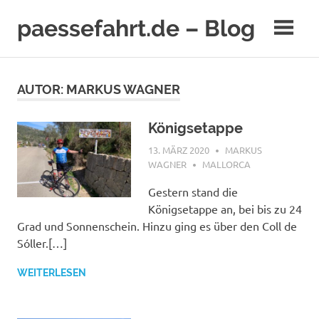
Zum
paessefahrt.de – Blog
Inhalt
springen
AUTOR:
MARKUS WAGNER
Königsetappe
13. MÄRZ 2020
MARKUS
WAGNER
MALLORCA
Gestern stand die
Königsetappe an, bei bis zu 24
Grad und Sonnenschein. Hinzu ging es über den Coll de
Sóller.[…]
WEITERLESEN