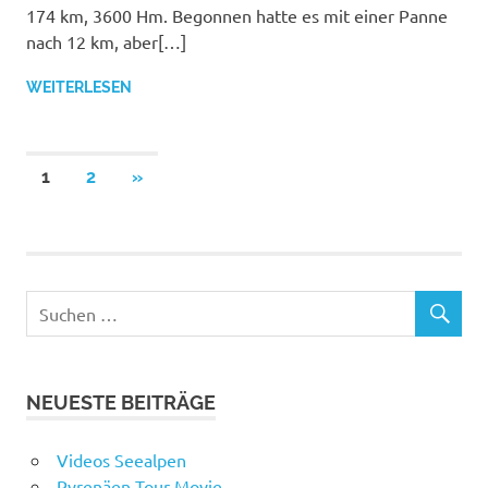
174 km, 3600 Hm. Begonnen hatte es mit einer Panne
nach 12 km, aber[…]
WEITERLESEN
Beitragsnavigation
NÄCHSTE
1
2
»
BEITRÄGE
NEUESTE BEITRÄGE
Videos Seealpen
Pyrenäen Tour Movie