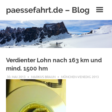
Zum
paessefahrt.de – Blog
Inhalt
springen
Verdienter Lohn nach 163 km und
mind. 1500 hm
30. MAI 2013
MARKUS BRAUN
MÜNCHEN-VENEDIG 2013